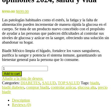
$
990.00
$
699.00
Las patologías habituales como el estrés, la fatiga y la falta de
alimentación pueden incrementar de manera rápida la glucosa en el
cuerpo. Se trata de un producto nuevo concebido con el propósito
de ayudar a las personas que padecen dificultades al controlar sus
niveles de glucosa y azúcar en la sangre, ofreciendo una solución sin
abandonar su hogar.
Biadit México limpia el hígado, fortalece los vasos sanguíneos,
purifica la sangre y potencia el sistema inmune, garantizando un
bienestar general para la persona que lo consume.
Biadit
-
Add to cart
Para
Añadir a la lista de deseos
la
Categories:
DIABETES
,
SALUD
,
TOP SALUD
Tags:
biadit
,
diabetes,
biadit diabetes
,
comprar biadit
,
controlar azúcar
,
glucosa alta
,
precio
opiniones
biadit
2024,
salud
Description
y
Reviews (0)
vida