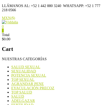
Saltar
LLÁMANOS AL: +52 1 442 880 3240
WHATSAPP: +52 1 777
contenido
218 0566
MXN($)
0
Viddalia
0
Total
$0.00
Suplementos
en
Cart
México
NUESTRAS CATEGORÍAS
SALUD SEXUAL
SEXUALIDAD
POTENCIA SEXUAL
TOP SEXUAL
AGRANDAR PENE
EYACULACIÓN PRECOZ
TOP SALUD
SALUD
ADELGAZAR
FERTILIDAD