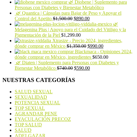
🌿 Diobene | Suplemento para
Personas con Diabetes y Bienestar Metabólico
🌿 Quantica | Cápsulas para Bajar de Peso y Apoyar el
Control del Apetito
$
1,500.00
$
890.00
🌿
Melagenina Plus | Apoyo para el Cuidado del Vitiligo y la
Pigmentación de la Piel
$
1,299.00
Xtrasize - Precio 2024, ingredientes,
dónde comprar en México
$
1,350.00
$
990.00
Blackmaca - Opiniones 2024,
dónde comprar en México, ingredientes
$
650.00
🌿 Diaten | Suplemento para Personas con Diabetes y
Bienestar Metabólico
$
740.00
$
590.00
NUESTRAS CATEGORÍAS
SALUD SEXUAL
SEXUALIDAD
POTENCIA SEXUAL
TOP SEXUAL
AGRANDAR PENE
EYACULACIÓN PRECOZ
TOP SALUD
SALUD
ADELGAZAR