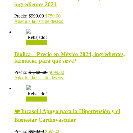
ingredientes 2024
Precio:
$
990.00
$
750.00
Añadir a la lista de deseos
¡Rebajado!
Add to cart
Biolica – Precio en México 2024, ingredientes,
farmacia, para qué sirve?
Precio:
$
1,300.00
$
699.00
Añadir a la lista de deseos
¡Rebajado!
Add to cart
❤️ Incasol | Apoyo para la Hipertensión y el
Bienestar Cardiovascular
Precio:
$
980.00
$
699.00