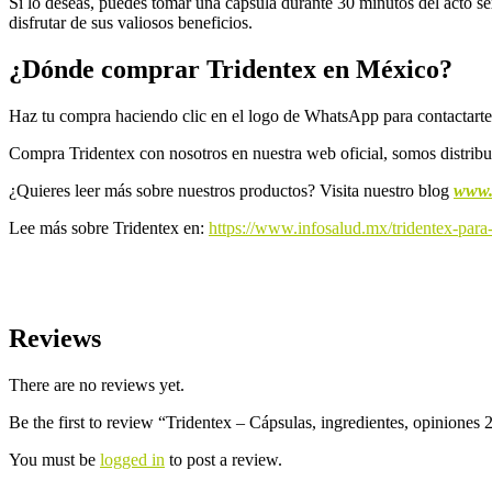
Si lo deseas, puedes tomar una cápsula durante 30 minutos del acto se
disfrutar de sus valiosos beneficios.
¿Dónde comprar Tridentex en México?
Haz tu compra haciendo clic en el logo de WhatsApp para contactarte 
Compra Tridentex con nosotros en nuestra web oficial, somos distribuid
¿Quieres leer más sobre nuestros productos? Visita nuestro blog
www.
Lee más sobre Tridentex en:
https://www.infosalud.mx/tridentex-para
Reviews
There are no reviews yet.
Be the first to review “Tridentex – Cápsulas, ingredientes, opinione
You must be
logged in
to post a review.