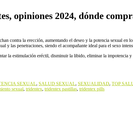
tes, opiniones 2024, dónde comp
an contra la erección, aumentando el deseo y la potencia sexual en los
ual y las penetraciones, siendo el acompañante ideal para el sexo intens
r la estimulación eréctil, disminuir la libido, eliminar la impotencia y l
TENCIA SEXUAL
,
SALUD SEXUAL
,
SEXUALIDAD
,
TOP SAL
iento sexual
,
tridentex
,
tridentex pastillas
,
tridentex pills