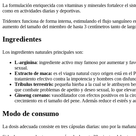
La formulación enriquecida con vitaminas y minerales fortalece el sist
como en actividades diarias y deportivas.
Tridentex funciona de forma interna, estimulando el flujo sanguíneo e
aumento del tamaño del miembro de hasta 3 centímetros tanto de larg
Ingredientes
Los ingredientes naturales principales son:
L-arginina
: ingrediente activo muy famoso por aumentar y favor
sexual.
Extracto de maca:
es el viagra natural cuyo origen está en el P
tratamiento efectivo contra la impotencia y hombres con disfunci
Tribulus terrestris:
pequeña hierba a la cual se le atribuyen be
que combate problemas de apetito y deseo sexual, lo que elevará 
Ginseng coreano:
vasodilatador con efectos positivos en la ci
crecimiento en el tamaño del pene. Además reduce el estrés y a
Modo de consumo
La dosis adecuada consiste en tres cápsulas diarias: uno por la maña