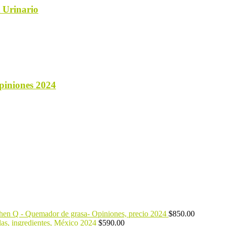
 Urinario
opiniones 2024
hen Q - Quemador de grasa- Opiniones, precio 2024
$
850.00
ulas, ingredientes, México 2024
$
590.00