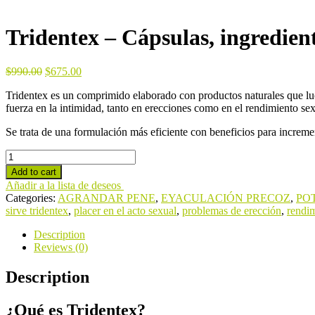
Tridentex – Cápsulas, ingredien
$
990.00
$
675.00
Tridentex es un comprimido elaborado con productos naturales que luch
fuerza en la intimidad, tanto en erecciones como en el rendimiento sex
Se trata de una formulación más eficiente con beneficios para incrementa
Tridentex
-
Add to cart
Cápsulas,
Añadir a la lista de deseos
ingredientes,
Categories:
AGRANDAR PENE
,
EYACULACIÓN PRECOZ
,
PO
opiniones
sirve tridentex
,
placer en el acto sexual
,
problemas de erección
,
rendim
2024,
dónde
Description
comprar
Reviews (0)
en
México
Description
quantity
¿Qué es Tridentex?