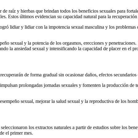
ir de raíz y hierbas que brindan todos los beneficios sexuales para forta
les. Estos últimos evidencian su capacidad natural para la recuperación 
ogró lidiar y lidiar con la impotencia sexual masculina y los problemas
eño sexual y la potencia de los orgasmos, erecciones y penetraciones. E
ando la ansiedad sexual y intensificando la capacidad de placer en el p
 se recuperarán de forma gradual sin ocasionar daños, efectos secundario
ue impulsan prolongadas jornadas sexuales y fomenten la producción de 
 desempeño sexual, mejorar la salud sexual y la reproductiva de los homb
seleccionaron los extractos naturales a partir de estudios sobre los ben
de el primer mes.