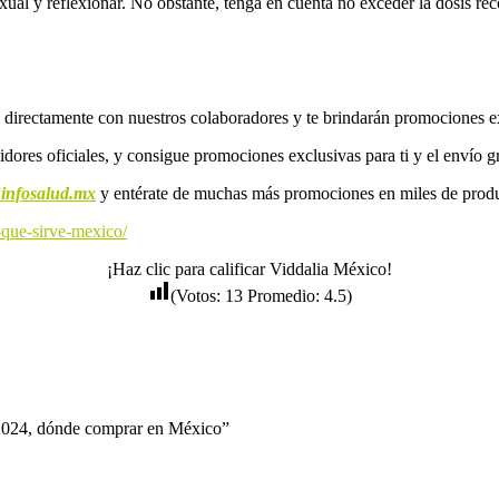
xual y reflexionar. No obstante, tenga en cuenta no exceder la dosis re
directamente con nuestros colaboradores y te brindarán promociones ex
ores oficiales, y consigue promociones exclusivas para ti y el envío gra
infosalud.mx
y entérate de muchas más promociones en miles de produc
-que-sirve-mexico/
¡Haz clic para calificar Viddalia México!
(Votos:
13
Promedio:
4.5
)
s 2024, dónde comprar en México”