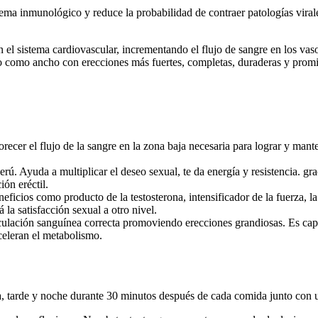
ema inmunológico y reduce la probabilidad de contraer patologías virales;
n el sistema cardiovascular, incrementando el flujo de sangre en los v
o como ancho con erecciones más fuertes, completas, duraderas y promi
ecer el flujo de la sangre en la zona baja necesaria para lograr y mante
erú. Ayuda a multiplicar el deseo sexual, te da energía y resistencia. gr
ón eréctil.
neficios como producto de la testosterona, intensificador de la fuerza, 
la satisfacción sexual a otro nivel.
rculación sanguínea correcta promoviendo erecciones grandiosas. Es cap
celeran el metabolismo.
na, tarde y noche durante 30 minutos después de cada comida junto con 