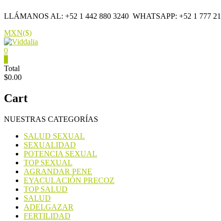
Saltar
LLÁMANOS AL: +52 1 442 880 3240
WHATSAPP: +52 1 777 21
contenido
MXN($)
0
Viddalia
0
Total
$0.00
Suplementos
en
Cart
México
NUESTRAS CATEGORÍAS
SALUD SEXUAL
SEXUALIDAD
POTENCIA SEXUAL
TOP SEXUAL
AGRANDAR PENE
EYACULACIÓN PRECOZ
TOP SALUD
SALUD
ADELGAZAR
FERTILIDAD