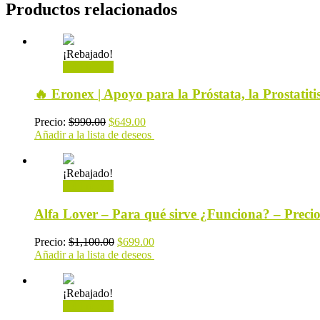
Productos relacionados
¡Rebajado!
Add to cart
🔥 Eronex | Apoyo para la Próstata, la Prostatit
Precio:
$
990.00
$
649.00
Añadir a la lista de deseos
¡Rebajado!
Add to cart
Alfa Lover – Para qué sirve ¿Funciona? – Precio
Precio:
$
1,100.00
$
699.00
Añadir a la lista de deseos
¡Rebajado!
Add to cart