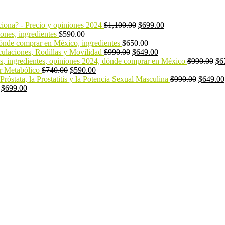
ciona? - Precio y opiniones 2024
$
1,100.00
$
699.00
iones, ingredientes
$
590.00
ónde comprar en México, ingredientes
$
650.00
culaciones, Rodillas y Movilidad
$
990.00
$
649.00
as, ingredientes, opiniones 2024, dónde comprar en México
$
990.00
$
6
r Metabólico
$
740.00
$
590.00
róstata, la Prostatitis y la Potencia Sexual Masculina
$
990.00
$
649.00
$
699.00