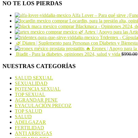
NO TE LOS PIERDAS
Alfa Lover – Para qué sirve ¿Fun
Locardin, para la presión alta, opin
Blackmaca - Opiniones 2024, d
🌿 Artex | Apoyo para las Arti
Tridentex - Cápsul
🌿 Diaten | Suplemento para Personas con Diabetes y Bienesta
🔥 Eronex | Apoyo para la P
Biadit - Para la diabetes, opiniones 2024, salud y vida
$
990.00
NUESTRAS CATEGORÍAS
SALUD SEXUAL
SEXUALIDAD
POTENCIA SEXUAL
TOP SEXUAL
AGRANDAR PENE
EYACULACIÓN PRECOZ
TOP SALUD
SALUD
ADELGAZAR
FERTILIDAD
ANTI ARRUGAS