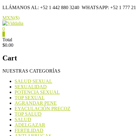
Saltar
LLÁMANOS AL: +52 1 442 880 3240
WHATSAPP: +52 1 777 21
contenido
MXN($)
0
Viddalia
0
Total
$0.00
Suplementos
en
Cart
México
NUESTRAS CATEGORÍAS
SALUD SEXUAL
SEXUALIDAD
POTENCIA SEXUAL
TOP SEXUAL
AGRANDAR PENE
EYACULACIÓN PRECOZ
TOP SALUD
SALUD
ADELGAZAR
FERTILIDAD
ANTI ARRUGAS