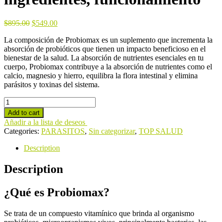
$
895.00
$
549.00
La composición de Probiomax es un suplemento que incrementa la
absorción de probióticos que tienen un impacto beneficioso en el
bienestar de la salud. La absorción de nutrientes esenciales en tu
cuerpo, Probiomax contribuye a la absorción de nutrientes como el
calcio, magnesio y hierro, equilibra la flora intestinal y elimina
parásitos y toxinas del sistema.
Probiomax
-
Add to cart
Opiniones
Añadir a la lista de deseos
2024,
Categories:
PARASITOS
,
Sin categorizar
,
TOP SALUD
ingredientes,
funcionamiento
Description
quantity
Description
¿Qué es Probiomax?
Se trata de un compuesto vitamínico que brinda al organismo