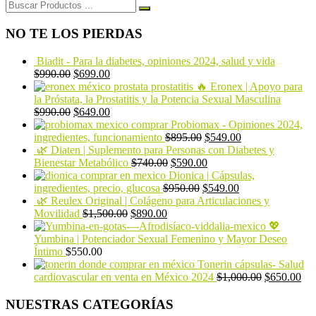
Buscar:
NO TE LOS PIERDAS
Biadit - Para la diabetes, opiniones 2024, salud y vida
$
990.00
$
699.00
🔥 Eronex | Apoyo para
la Próstata, la Prostatitis y la Potencia Sexual Masculina
$
990.00
$
649.00
Probiomax - Opiniones 2024,
ingredientes, funcionamiento
$
895.00
$
549.00
🌿 Diaten | Suplemento para Personas con Diabetes y
Bienestar Metabólico
$
740.00
$
590.00
Dionica | Cápsulas,
ingredientes, precio, glucosa
$
950.00
$
549.00
🌿 Reulex Original | Colágeno para Articulaciones y
Movilidad
$
1,500.00
$
890.00
💖
Yumbina | Potenciador Sexual Femenino y Mayor Deseo
Íntimo
$
550.00
Tonerin cápsulas- Salud
cardiovascular en venta en México 2024
$
1,000.00
$
650.00
NUESTRAS CATEGORÍAS