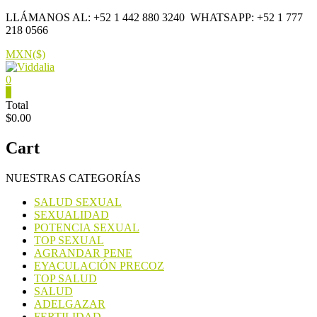
Saltar
LLÁMANOS AL: +52 1 442 880 3240
WHATSAPP: +52 1 777
contenido
218 0566
MXN($)
0
Viddalia
0
Total
$0.00
Suplementos
en
Cart
México
NUESTRAS CATEGORÍAS
SALUD SEXUAL
SEXUALIDAD
POTENCIA SEXUAL
TOP SEXUAL
AGRANDAR PENE
EYACULACIÓN PRECOZ
TOP SALUD
SALUD
ADELGAZAR
FERTILIDAD