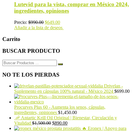
Lutevid para la vista, comprar en México 2024,
ingredientes, opiniones
Precio:
$
990.00
$
649.00
Añadir a la lista de deseos
Carrito
BUSCAR PRODUCTO
Buscar:
NO TE LOS PIERDAS
Drivelan -
Suplemento en cápsulas 100% natural - México 2024
$
699.00
Procurves Plus 60 - Aumenta los senos, cápsulas,
ingredientes, opiniones
$
1,450.00
🦐 Antartic Krill Oil Original | Bienestar, Circulación y
Vitalidad
$
1,500.00
$
890.00
🔥 Eronex | Apoyo para