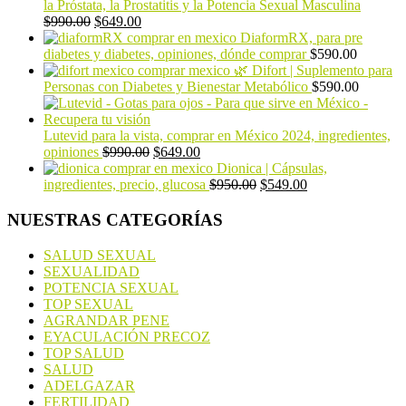
la Próstata, la Prostatitis y la Potencia Sexual Masculina
$
990.00
$
649.00
DiaformRX, para pre
diabetes y diabetes, opiniones, dónde comprar
$
590.00
🌿 Difort | Suplemento para
Personas con Diabetes y Bienestar Metabólico
$
590.00
Lutevid para la vista, comprar en México 2024, ingredientes,
opiniones
$
990.00
$
649.00
Dionica | Cápsulas,
ingredientes, precio, glucosa
$
950.00
$
549.00
NUESTRAS CATEGORÍAS
SALUD SEXUAL
SEXUALIDAD
POTENCIA SEXUAL
TOP SEXUAL
AGRANDAR PENE
EYACULACIÓN PRECOZ
TOP SALUD
SALUD
ADELGAZAR
FERTILIDAD