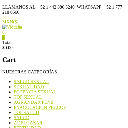
Saltar
LLÁMANOS AL: +52 1 442 880 3240
WHATSAPP: +52 1 777
contenido
218 0566
MXN($)
0
Viddalia
0
Total
$0.00
Suplementos
en
Cart
México
NUESTRAS CATEGORÍAS
SALUD SEXUAL
SEXUALIDAD
POTENCIA SEXUAL
TOP SEXUAL
AGRANDAR PENE
EYACULACIÓN PRECOZ
TOP SALUD
SALUD
ADELGAZAR
FERTILIDAD